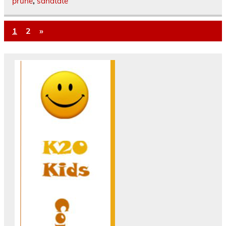
prune
,
sanatate
1
2
»