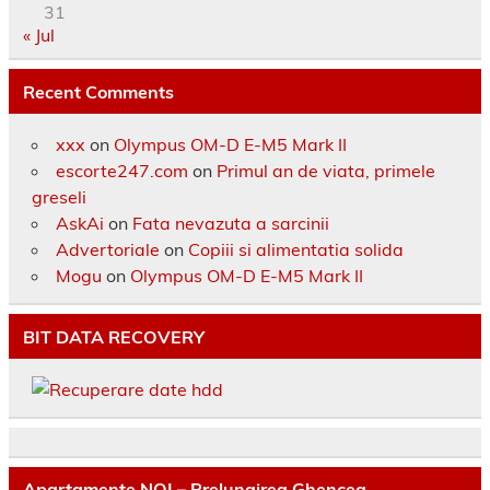
31
« Jul
Recent Comments
xxx
on
Olympus OM-D E-M5 Mark II
escorte247.com
on
Primul an de viata, primele
greseli
AskAi
on
Fata nevazuta a sarcinii
Advertoriale
on
Copiii si alimentatia solida
Mogu
on
Olympus OM-D E-M5 Mark II
BIT DATA RECOVERY
Apartamente NOI – Prelungirea Ghencea