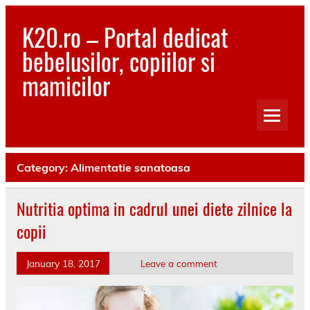
Skip
to
K20.ro – Portal dedicat
content
bebelusilor, copiilor si
mamicilor
Bebelusi, Mamici, Copii, Sanatate
Category:
Alimentatie sanatoasa
Nutritia optima in cadrul unei diete zilnice la
copii
January 18, 2017
Leave a comment