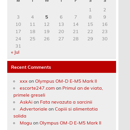
M
T
W
T
F
S
S
1
2
3
4
5
6
7
8
9
10
11
12
13
14
15
16
17
18
19
20
21
22
23
24
25
26
27
28
29
30
31
« Jul
Recent Comments
xxx
on
Olympus OM-D E-M5 Mark II
escorte247.com
on
Primul an de viata,
primele greseli
AskAi
on
Fata nevazuta a sarcinii
Advertoriale
on
Copiii si alimentatia
solida
Mogu
on
Olympus OM-D E-M5 Mark II