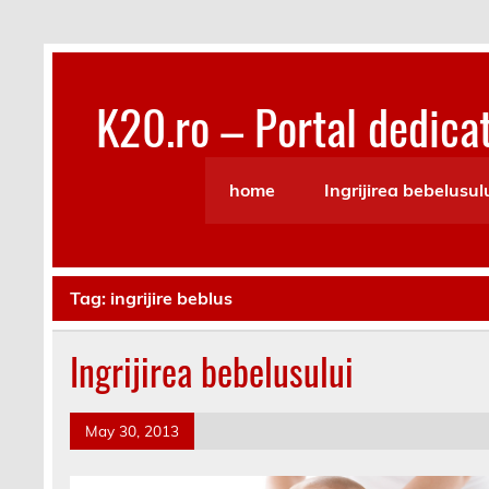
Skip
to
content
K20.ro – Portal dedicat
Bebelusi, Mamici, Copii, Sanatate
home
Ingrijirea bebelusul
Tag:
ingrijire beblus
Ingrijirea bebelusului
May 30, 2013