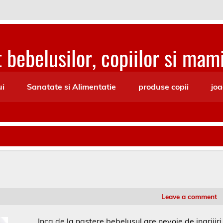
 bebelusilor, copiilor si mami
ui
Sanatate si Alimentatie
produse copii
joa
Leave a comment
Inca de la nastere bebelusul are nevoie de ingrijiri