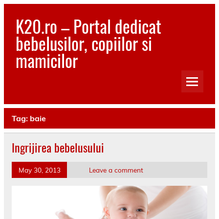
Skip
to
K20.ro – Portal dedicat
content
bebelusilor, copiilor si
mamicilor
Bebelusi, Mamici, Copii, Sanatate
Tag:
baie
Ingrijirea bebelusului
May 30, 2013
Leave a comment