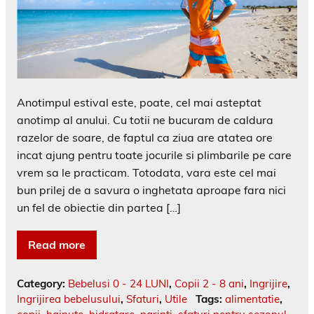
Anotimpul estival este, poate, cel mai asteptat
anotimp al anului. Cu totii ne bucuram de caldura
razelor de soare, de faptul ca ziua are atatea ore
incat ajung pentru toate jocurile si plimbarile pe care
vrem sa le practicam. Totodata, vara este cel mai
bun prilej de a savura o inghetata aproape fara nici
un fel de obiectie din partea […]
Read more
Category:
Bebelusi 0 - 24 LUNI
,
Copii 2 - 8 ani
,
Ingrijire
,
Ingrijirea bebelusului
,
Sfaturi
,
Utile
Tags:
alimentatie
,