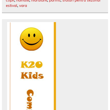
copii
,
hainute
,
hidratare
,
parinti
,
sfaturi pentru sezonul
estival
,
vara