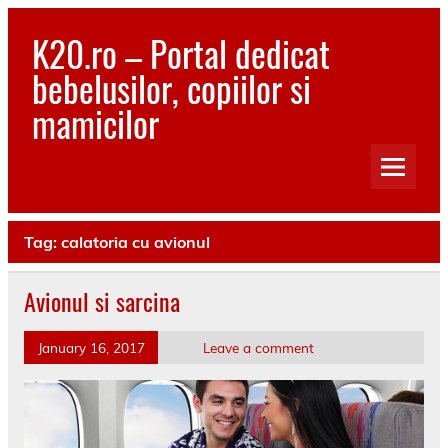
Skip
to
K20.ro – Portal dedicat
content
bebelusilor, copiilor si
mamicilor
Bebelusi, Mamici, Copii, Sanatate
Tag:
calatoria cu avionul
Avionul si sarcina
January 16, 2017
Leave a comment