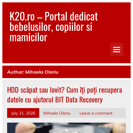
Skip
to
K20.ro – Portal dedicat
content
bebelusilor, copiilor si
mamicilor
Bebelusi, Mamici, Copii, Sanatate
Author:
Mihaela Olariu
HDD scăpat sau lovit? Cum îți poți recupera
datele cu ajutorul BIT Data Recovery
July 31, 2026
Mihaela Olariu
Leave a comment