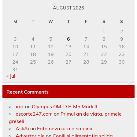
AUGUST 2026
M
T
W
T
F
S
S
1
2
3
4
5
6
7
8
9
10
11
12
13
14
15
16
17
18
19
20
21
22
23
24
25
26
27
28
29
30
31
« Jul
Recent Comments
xxx
on
Olympus OM-D E-M5 Mark II
escorte247.com
on
Primul an de viata, primele
greseli
AskAi
on
Fata nevazuta a sarcinii
Advertoriale
on
Copiii si alimentatia solida