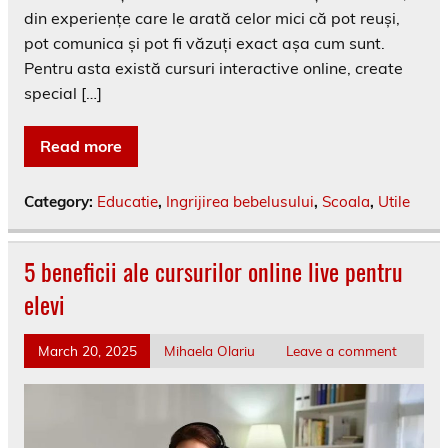
din experiențe care le arată celor mici că pot reuși,
pot comunica și pot fi văzuți exact așa cum sunt.
Pentru asta există cursuri interactive online, create
special […]
Read more
Category:
Educatie
,
Ingrijirea bebelusului
,
Scoala
,
Utile
5 beneficii ale cursurilor online live pentru
elevi
March 20, 2025
Mihaela Olariu
Leave a comment