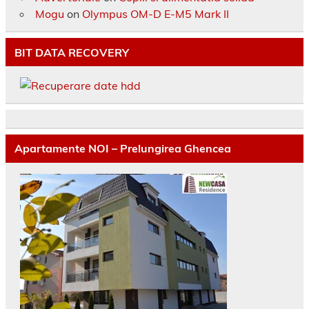
Mogu
on
Olympus OM-D E-M5 Mark II
BIT DATA RECOVERY
Apartamente NOI – Prelungirea Ghencea