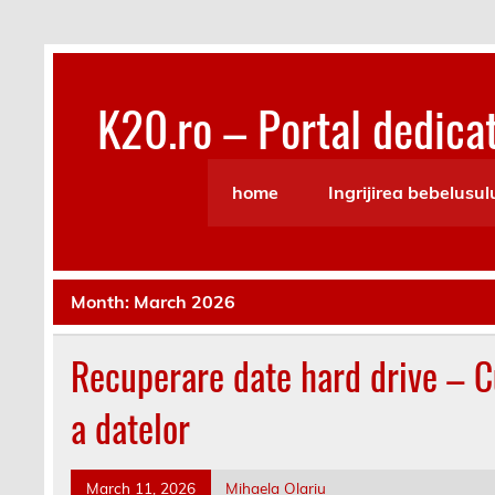
Skip
to
content
K20.ro – Portal dedicat
Bebelusi, Mamici, Copii, Sanatate
home
Ingrijirea bebelusul
Month:
March 2026
Recuperare date hard drive – 
a datelor
March 11, 2026
Mihaela Olariu