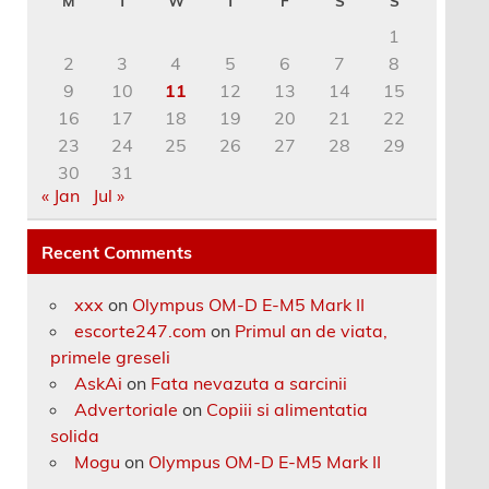
M
T
W
T
F
S
S
1
2
3
4
5
6
7
8
9
10
11
12
13
14
15
16
17
18
19
20
21
22
23
24
25
26
27
28
29
30
31
« Jan
Jul »
Recent Comments
xxx
on
Olympus OM-D E-M5 Mark II
escorte247.com
on
Primul an de viata,
primele greseli
AskAi
on
Fata nevazuta a sarcinii
Advertoriale
on
Copiii si alimentatia
solida
Mogu
on
Olympus OM-D E-M5 Mark II