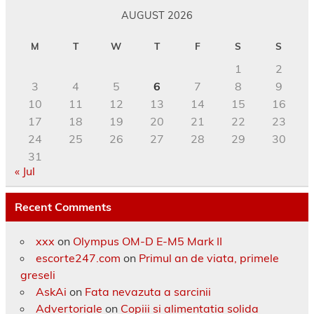
AUGUST 2026
M
T
W
T
F
S
S
1
2
3
4
5
6
7
8
9
10
11
12
13
14
15
16
17
18
19
20
21
22
23
24
25
26
27
28
29
30
31
« Jul
Recent Comments
xxx
on
Olympus OM-D E-M5 Mark II
escorte247.com
on
Primul an de viata, primele
greseli
AskAi
on
Fata nevazuta a sarcinii
Advertoriale
on
Copiii si alimentatia solida