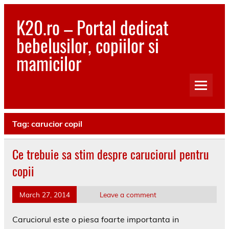
Skip
to
K20.ro – Portal dedicat
content
bebelusilor, copiilor si
mamicilor
Bebelusi, Mamici, Copii, Sanatate
Tag:
carucior copil
Ce trebuie sa stim despre caruciorul pentru
copii
March 27, 2014
Leave a comment
Caruciorul este o piesa foarte importanta in