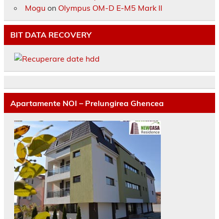
Mogu
on
Olympus OM-D E-M5 Mark II
BIT DATA RECOVERY
Apartamente NOI – Prelungirea Ghencea