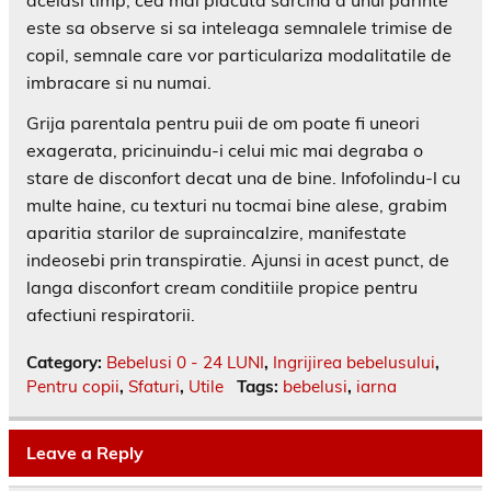
acelasi timp, cea mai placuta sarcina a unui parinte
este sa observe si sa inteleaga semnalele trimise de
copil, semnale care vor particulariza modalitatile de
imbracare si nu numai.
Grija parentala pentru puii de om poate fi uneori
exagerata, pricinuindu-i celui mic mai degraba o
stare de disconfort decat una de bine. Infofolindu-l cu
multe haine, cu texturi nu tocmai bine alese, grabim
aparitia starilor de supraincalzire, manifestate
indeosebi prin transpiratie. Ajunsi in acest punct, de
langa disconfort cream conditiile propice pentru
afectiuni respiratorii.
Category:
Bebelusi 0 - 24 LUNI
,
Ingrijirea bebelusului
,
Pentru copii
,
Sfaturi
,
Utile
Tags:
bebelusi
,
iarna
Leave a Reply