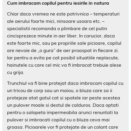
Cum imbracam copilul pentru iesirile in natura
Chiar daca vremea ne este potrivnica – temperaturi
ale aerului foarte mici, ninsoare usoara etc. –
specialistii recomanda o plimbare de cel putin
cincisprezece minute in aer liber. In carucior, daca
este foarte mic, sau pe propriile sale picioare, copilul
are nevoie de „o gura” de aer proaspat in fiecare zi.
Iar pentru a evita pe cat posibil situatiile neplacute,
hainutele cu care cel mic va fi imbracat trebuie alese
cu grija.
Trunchiul va fi bine protejat daca imbracam copilul cu
un tricou de corp sau un maiou, o bluza care sa ii
protejeze atat gatul cat si spatele iar peste acestea
un pulover moale si destul de calduros. Daca optati
pentru o salopeta impermeabila arunci renuntati la
pulover si imbracati copilul cu o bluza ceva mai
groasa. Picioarele vor fi protejate de un colant care