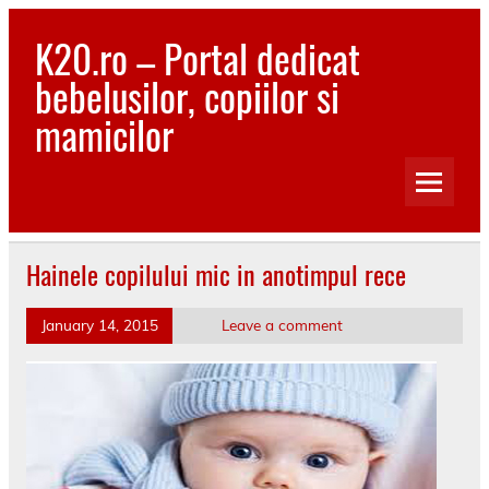
Skip
to
K20.ro – Portal dedicat
content
bebelusilor, copiilor si
mamicilor
Bebelusi, Mamici, Copii, Sanatate
Hainele copilului mic in anotimpul rece
January 14, 2015
Leave a comment