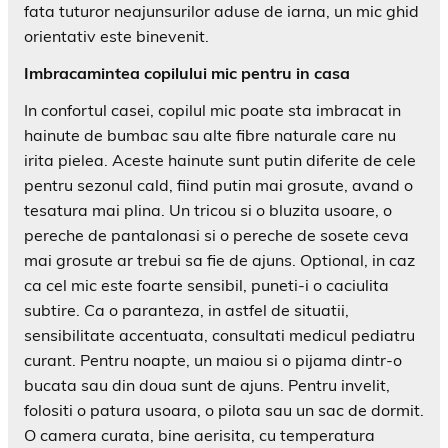
fata tuturor neajunsurilor aduse de iarna, un mic ghid
orientativ este binevenit.
Imbracamintea copilului mic pentru in casa
In confortul casei, copilul mic poate sta imbracat in
hainute de bumbac sau alte fibre naturale care nu
irita pielea. Aceste hainute sunt putin diferite de cele
pentru sezonul cald, fiind putin mai grosute, avand o
tesatura mai plina. Un tricou si o bluzita usoare, o
pereche de pantalonasi si o pereche de sosete ceva
mai grosute ar trebui sa fie de ajuns. Optional, in caz
ca cel mic este foarte sensibil, puneti-i o caciulita
subtire. Ca o paranteza, in astfel de situatii,
sensibilitate accentuata, consultati medicul pediatru
curant. Pentru noapte, un maiou si o pijama dintr-o
bucata sau din doua sunt de ajuns. Pentru invelit,
folositi o patura usoara, o pilota sau un sac de dormit.
O camera curata, bine aerisita, cu temperatura