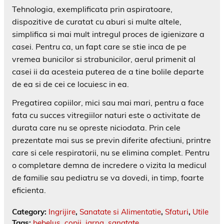
Tehnologia, exemplificata prin aspiratoare,
dispozitive de curatat cu aburi si multe altele,
simplifica si mai mult intregul proces de igienizare a
casei. Pentru ca, un fapt care se stie inca de pe
vremea bunicilor si strabunicilor, aerul primenit al
casei ii da acesteia puterea de a tine bolile departe
de ea si de cei ce locuiesc in ea.
Pregatirea copiilor, mici sau mai mari, pentru a face
fata cu succes vitregiilor naturi este o activitate de
durata care nu se opreste niciodata. Prin cele
prezentate mai sus se previn diferite afectiuni, printre
care si cele respiratorii, nu se elimina complet. Pentru
o completare demna de incredere o vizita la medicul
de familie sau pediatru se va dovedi, in timp, foarte
eficienta.
Category:
Ingrijire
,
Sanatate si Alimentatie
,
Sfaturi
,
Utile
Tags:
bebelus
,
copii
,
iarna
,
sanatate