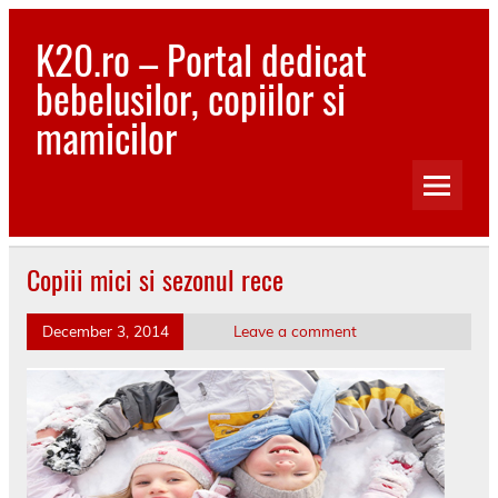
Skip
to
K20.ro – Portal dedicat
content
bebelusilor, copiilor si
mamicilor
Bebelusi, Mamici, Copii, Sanatate
Copiii mici si sezonul rece
December 3, 2014
Leave a comment