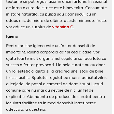
texturile se pot regasi usor in orice farfurie. In sezonul
de iarna o cura de citrice este binevenita. Consumate
in stare naturala, cu pulpa sau doar sucul, cu un
adaos mic de miere de albine, aceste minunate fructe
vor aduce un surplus de
vitamina C.
Igiena
Pentru oricine igiena este un factor deosebit de
important. Igiena corporala dar si cea a casei vor
ajuta foarte mult organismul copilului sa faca fata cu
succes diferitor provocari. Hainele curate nu au doar
un rol estetic ci ajuta si la crearea unei stari de bine
fizic si psihic. Spalatul regulat pe maini, aerisitul zilnic
a lenjeriei de pat si a camerei de dormit sunt lucruri
comune care nu mai au nevoie de nici un fel de
explicatie. Abundenta de produse de curatat pentru
locuinta faciliteaza in mod deosebit intretinerea
adecvata a acesteia.