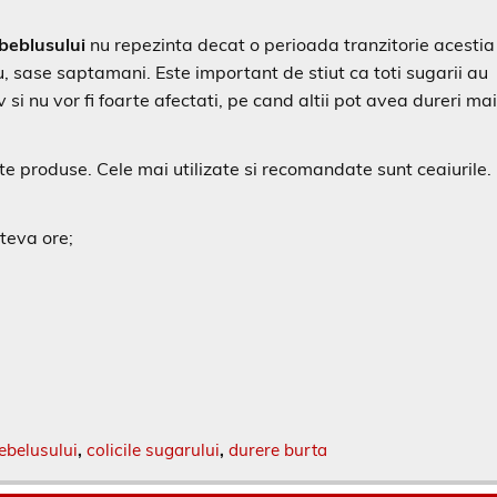
e beblusului
nu repezinta decat o perioada tranzitorie acestia
u, sase saptamani. Este important de stiut ca toti sugarii au
v si nu vor fi foarte afectati, pe cand altii pot avea dureri ma
ite produse. Cele mai utilizate si recomandate sunt ceaiurile.
teva ore;
bebelusului
,
colicile sugarului
,
durere burta