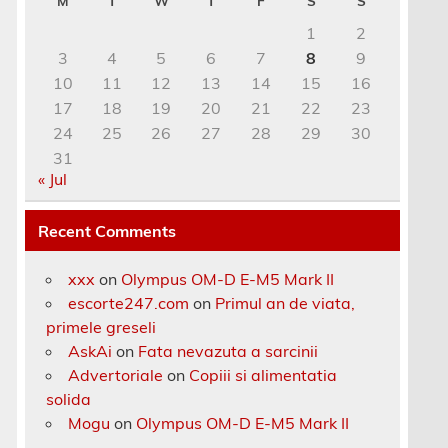
M
T
W
T
F
S
S
1
2
3
4
5
6
7
8
9
10
11
12
13
14
15
16
17
18
19
20
21
22
23
24
25
26
27
28
29
30
31
« Jul
Recent Comments
xxx
on
Olympus OM-D E-M5 Mark II
escorte247.com
on
Primul an de viata,
primele greseli
AskAi
on
Fata nevazuta a sarcinii
Advertoriale
on
Copiii si alimentatia
solida
Mogu
on
Olympus OM-D E-M5 Mark II