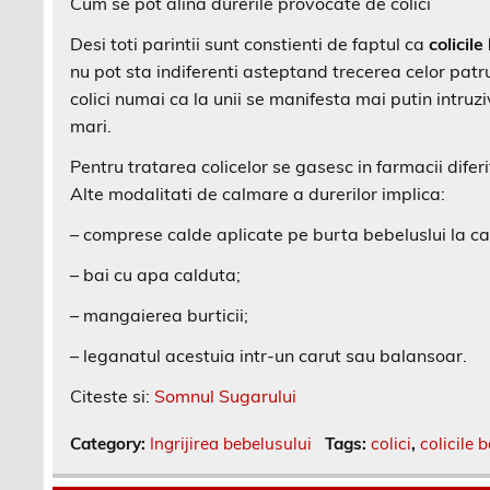
Cum se pot alina durerile provocate de colici
Desi toti parintii sunt constienti de faptul ca
colicil
nu pot sta indiferenti asteptand trecerea celor patr
colici numai ca la unii se manifesta mai putin intruzi
mari.
Pentru tratarea colicelor se gasesc in farmacii difer
Alte modalitati de calmare a durerilor implica:
– comprese calde aplicate pe burta bebeluslui la ca
– bai cu apa calduta;
– mangaierea burticii;
– leganatul acestuia intr-un carut sau balansoar.
Citeste si:
Somnul Sugarului
Category:
Ingrijirea bebelusului
Tags:
colici
,
colicile 