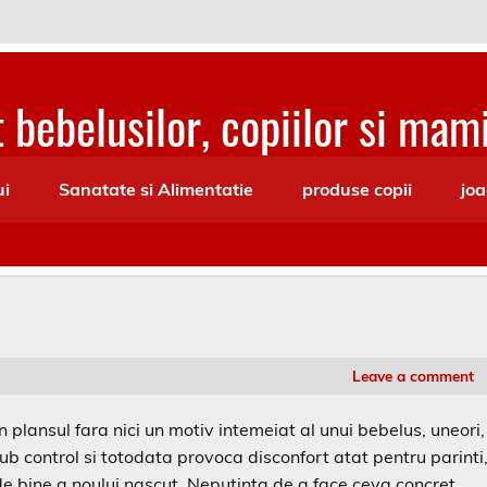
 bebelusilor, copiilor si mami
ui
Sanatate si Alimentatie
produse copii
joa
Leave a comment
 plansul fara nici un motiv intemeiat al unui bebelus, uneori,
b control si totodata provoca disconfort atat pentru parinti
e bine a noului nascut. Neputinta de a face ceva concret,