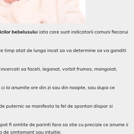
icilor bebelusulu
i iata care sunt indicatorii comuni fiecarui
 de timp atat de lunga incat sa va determine sa va ganditi
 incercati sa faceti, leganat, vorbit frumos, mangaiat,
 ci la anumite ore din zi sau din noapte, sau dupa ce
de puternic se manifesta la fel de spontan dispar si
pot fi simtite de parinti fara sa stie cu precizie ce anume ii
a de simtamant sau intuitie;