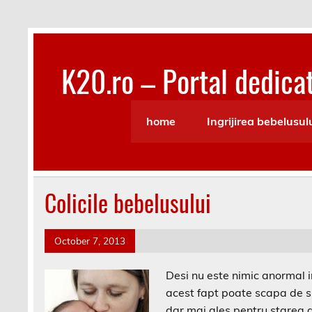
Skip
to
content
K20.ro – Portal dedicat
Bebelusi, Mamici, Copii, Sanatate
home
Ingrijirea bebelusul
Colicile bebelusului
October 7, 2013
Desi nu este nimic anormal in
acest fapt poate scapa de su
dar mai ales pentru starea d