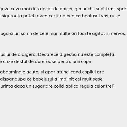
 gaze ceva mai des decat de obicei, genunchii sunt trasi spre
cu siguranta puteti avea certitudinea ca beblusul vostru se
a si un somn de cele mai multe ori foarte agitat si nervos.
eluslui de a digera. Deoarece digestia nu este completa,
e crize destul de dureroase pentru unii copii.
 abdominale acute, si apar atunci cand copilul are
dispar dupa ce bebelusul a implinit cel mult sase
rinta daca un sugar are colici aplica regula celor trei”: