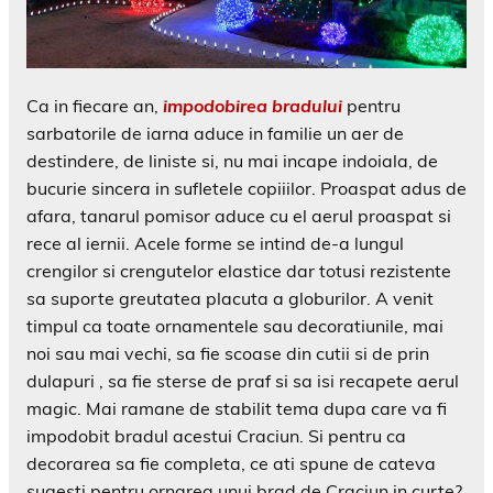
Ca in fiecare an,
impodobirea bradului
pentru
sarbatorile de iarna aduce in familie un aer de
destindere, de liniste si, nu mai incape indoiala, de
bucurie sincera in sufletele copiiilor. Proaspat adus de
afara, tanarul pomisor aduce cu el aerul proaspat si
rece al iernii. Acele forme se intind de-a lungul
crengilor si crengutelor elastice dar totusi rezistente
sa suporte greutatea placuta a globurilor. A venit
timpul ca toate ornamentele sau decoratiunile, mai
noi sau mai vechi, sa fie scoase din cutii si de prin
dulapuri , sa fie sterse de praf si sa isi recapete aerul
magic. Mai ramane de stabilit tema dupa care va fi
impodobit bradul acestui Craciun. Si pentru ca
decorarea sa fie completa, ce ati spune de cateva
sugesti pentru ornarea unui brad de Craciun in curte?