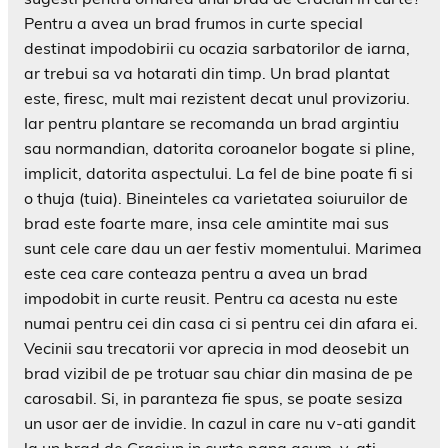
Pentru a avea un brad frumos in curte special
destinat impodobirii cu ocazia sarbatorilor de iarna,
ar trebui sa va hotarati din timp. Un brad plantat
este, firesc, mult mai rezistent decat unul provizoriu.
Iar pentru plantare se recomanda un brad argintiu
sau normandian, datorita coroanelor bogate si pline,
implicit, datorita aspectului. La fel de bine poate fi si
o thuja (tuia). Bineinteles ca varietatea soiuruilor de
brad este foarte mare, insa cele amintite mai sus
sunt cele care dau un aer festiv momentului. Marimea
este cea care conteaza pentru a avea un brad
impodobit in curte reusit. Pentru ca acesta nu este
numai pentru cei din casa ci si pentru cei din afara ei.
Vecinii sau trecatorii vor aprecia in mod deosebit un
brad vizibil de pe trotuar sau chiar din masina de pe
carosabil. Si, in paranteza fie spus, se poate sesiza
un usor aer de invidie. In cazul in care nu v-ati gandit