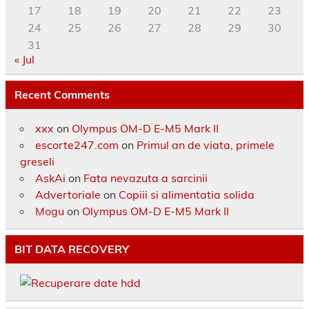
17
18
19
20
21
22
23
24
25
26
27
28
29
30
31
« Jul
Recent Comments
xxx
on
Olympus OM-D E-M5 Mark II
escorte247.com
on
Primul an de viata, primele
greseli
AskAi
on
Fata nevazuta a sarcinii
Advertoriale
on
Copiii si alimentatia solida
Mogu
on
Olympus OM-D E-M5 Mark II
BIT DATA RECOVERY