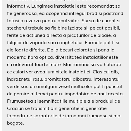
informativ. Lungimea instalatiei este recomandat sa
fie generoasa, ea acoperind intregul brad si pastrand
totusi o rezerva pentru anul viitor. Sursa de curent si
stecherul trebuie sa fie bine izolate si, pe cat posibil,
ferite de actiunea directa a picaturilor de ploaie, a
fulgilor de zapada sau a inghetului. Formele pot fi si
ele foarte diferite. De la becuri colorate si pana la
moderna fibra optica, diversitatea instalatiilor este
cu adevarat foarte mare. Mai ramane sa va hotarati
ce culori vor avea luminitele instalatiei. Clasicul alb,
indraznetul rosu, promitatorul albastru, interesantul
verde sau un amalgam vesel multicolor pot fi punctul
de pornire al temei pentru impodobire de anul acesta.
Frumusetea si semnificatiile multiple ale bradului de
Craciun se transmit din generatie in generatie
facandu-ne sarbatorile de iarna mai frumoase si mai
bogate.