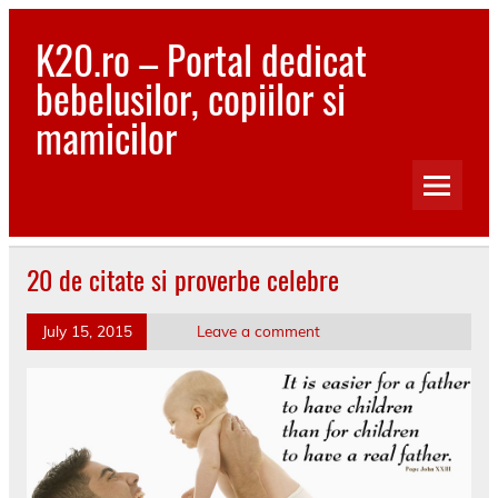
Skip
to
K20.ro – Portal dedicat
content
bebelusilor, copiilor si
mamicilor
Bebelusi, Mamici, Copii, Sanatate
20 de citate si proverbe celebre
July 15, 2015
Leave a comment