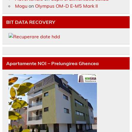
Mogu
on
Olympus OM-D E-M5 Mark II
BIT DATA RECOVERY
Apartamente NOI – Prelungirea Ghencea