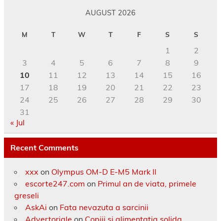
AUGUST 2026
M
T
W
T
F
S
S
1
2
3
4
5
6
7
8
9
10
11
12
13
14
15
16
17
18
19
20
21
22
23
24
25
26
27
28
29
30
31
« Jul
Recent Comments
xxx
on
Olympus OM-D E-M5 Mark II
escorte247.com
on
Primul an de viata, primele
greseli
AskAi
on
Fata nevazuta a sarcinii
Advertoriale
on
Copiii si alimentatia solida