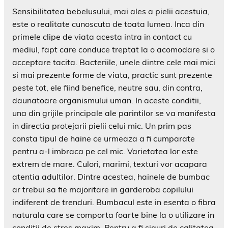
Sensibilitatea bebelusului, mai ales a pielii acestuia,
este o realitate cunoscuta de toata lumea. Inca din
primele clipe de viata acesta intra in contact cu
mediul, fapt care conduce treptat la o acomodare si o
acceptare tacita. Bacteriile, unele dintre cele mai mici
si mai prezente forme de viata, practic sunt prezente
peste tot, ele fiind benefice, neutre sau, din contra,
daunatoare organismului uman. In aceste conditii,
una din grijile principale ale parintilor se va manifesta
in directia protejarii pielii celui mic. Un prim pas
consta tipul de haine ce urmeaza a fi cumparate
pentru a-l imbraca pe cel mic. Varietatea lor este
extrem de mare. Culori, marimi, texturi vor acapara
atentia adultilor. Dintre acestea, hainele de bumbac
ar trebui sa fie majoritare in garderoba copilului
indiferent de trenduri. Bumbacul este in esenta o fibra
naturala care se comporta foarte bine la o utilizare in
conditii de stres maxim. Pentru a fi siguri de calitatea