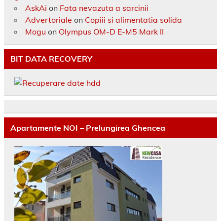
AskAi
on
Fata nevazuta a sarcinii
Advertoriale
on
Copiii si alimentatia solida
Mogu
on
Olympus OM-D E-M5 Mark II
BIT DATA RECOVERY
Apartamente NOI – Prelungirea Ghencea