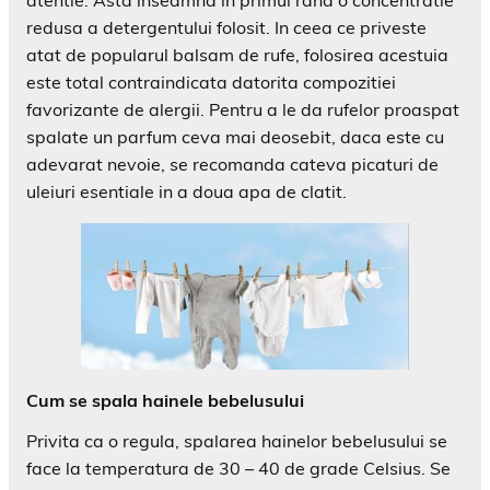
atentie. Asta inseamna in primul rand o concentratie
redusa a detergentului folosit. In ceea ce priveste
atat de popularul balsam de rufe, folosirea acestuia
este total contraindicata datorita compozitiei
favorizante de alergii. Pentru a le da rufelor proaspat
spalate un parfum ceva mai deosebit, daca este cu
adevarat nevoie, se recomanda cateva picaturi de
uleiuri esentiale in a doua apa de clatit.
Cum se spala hainele bebelusului
Privita ca o regula, spalarea hainelor bebelusului se
face la temperatura de 30 – 40 de grade Celsius. Se