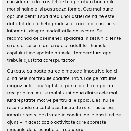
considera ca la o astfel de temperatura bacteriile
mor si hainele isi pastreaza forma. Cea mai buna
optiune pentru spalarea unor astfel de haine este
data tot de eticheta produsului care mai contine si
informatii despre modalitatile de uscare. Se
recomanda de asemenea spalarea in sesiuni diferite
a rufelor celui mic si a rufelor adultilor, hainele
copilului fiind spalate primele. Temperatura apei
trebuie ajustata corespunzator.
Cu toate ca poate parea o metoda impotriva logicii,
si hainele noi trebuie spalate. Praful de pe rafturile
magazinelor sau faptul ca pana la a fi cumparate
trec prin mai multe maini sunt doua dintre cele mai
iundreptatite motive pentru a le spala. Desi nu se
recomanda calcatul acestui tip de rufe – uscarea,
impaturirea si pastrarea in conditii de igiena fiind de
ajuns – in acest caz o activitate care sporeste
masurile de precautie ar fi salutara.